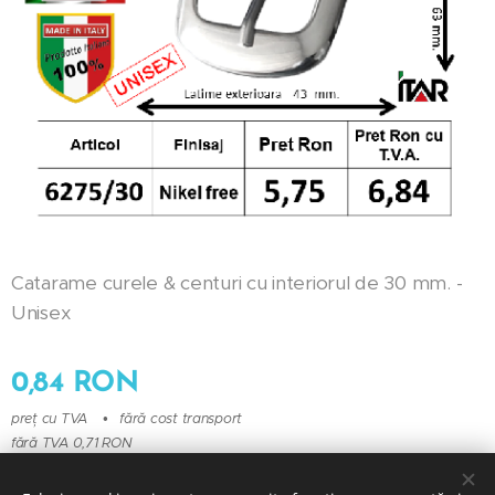
Catarame curele & centuri cu interiorul de 30 mm. -
Unisex
0,84
RON
preț cu TVA
fără cost transport
fără TVA 0,71 RON