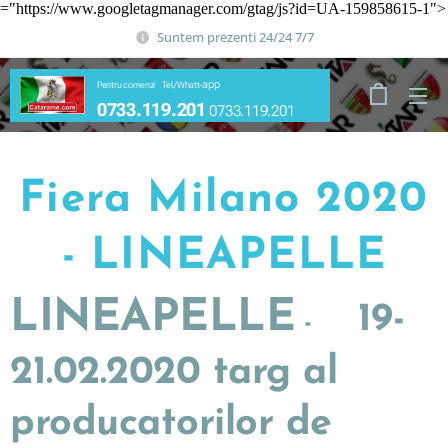
="https://www.googletagmanager.com/gtag/js?id=UA-159858615-1">
Suntem prezenti 24/24 7/7
app
Pentru comenzi Tel./Whatt-
0733.119.201
0733.119.201
Fiera Milano 2020
- LINEAPELLE
LINEAPELLE
19-
-
21.02.2020 targ al
producatorilor de