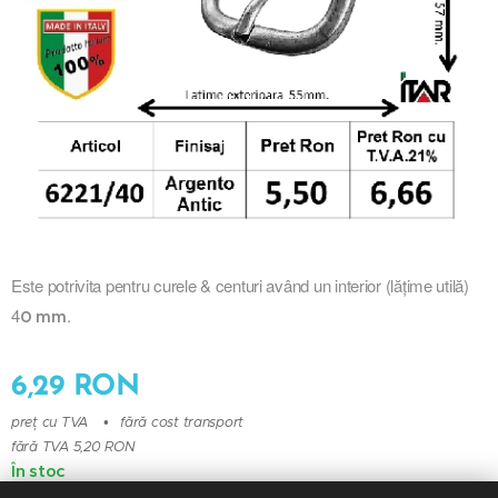
Este potrivita pentru curele & centuri având un interior (lățime utilă)
4
.
0 mm
6,29
RON
preț cu TVA
fără cost transport
fără TVA 5,20 RON
În stoc