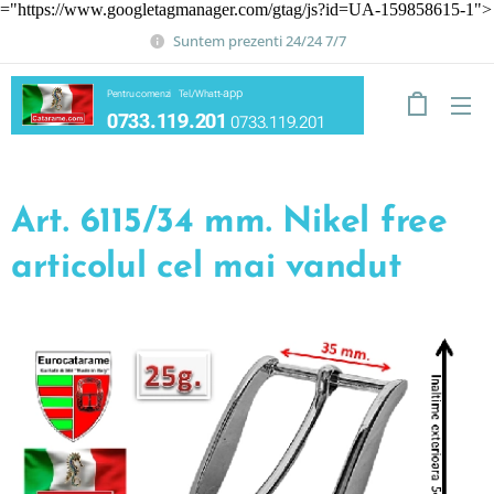
="https://www.googletagmanager.com/gtag/js?id=UA-159858615-1">
Suntem prezenti 24/24 7/7
app
Pentru comenzi Tel./Whatt-
0733.119.201
0733.119.201
Art. 6115/34 mm. Nikel free
articolul cel mai vandut