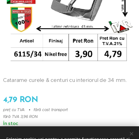
Catarame curele & centuri cu interiorul de 34 mm.
4,79
RON
preț cu TVA
fără cost transport
fără TVA 3,96 RON
În stoc