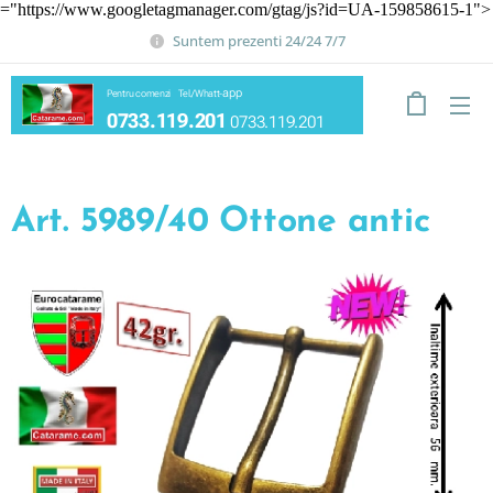
="https://www.googletagmanager.com/gtag/js?id=UA-159858615-1">
Suntem prezenti 24/24 7/7
app
Pentru comenzi Tel./Whatt-
0733.119.201
0733.119.201
Art. 5989/40 Ottone antic