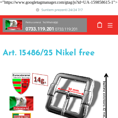
="https://www.googletagmanager.com/gtag/js?id=UA-159858615-1">
Suntem prezenti 24/24 7/7
app
Pentru comenzi Tel./Whatt-
0733.119.201
0733.119.201
Art. 15486/25 Nikel free