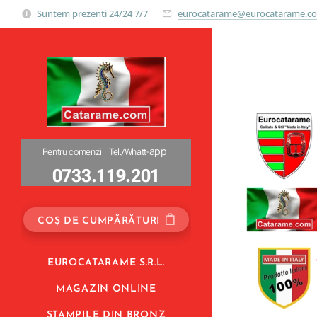
="https://www.googletagmanager.com/gtag/js?id=UA-159858615-1">
Suntem prezenti 24/24 7/7
eurocatarame@eurocatarame.c
app
Pentru comenzi Tel./Whatt-
0733.119.201
0733.119.201
COȘ DE CUMPĂRĂTURI
EUROCATARAME S.R.L.
MAGAZIN ONLINE
STAMPILE DIN BRONZ