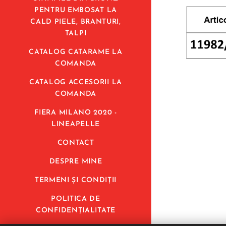
PENTRU EMBOSAT LA
CALD PIELE, BRANTURI,
TALPI
CATALOG CATARAME LA
COMANDA
CATALOG ACCESORII LA
COMANDA
FIERA MILANO 2020 -
LINEAPELLE
CONTACT
DESPRE MINE
TERMENI ȘI CONDIȚII
POLITICA DE
CONFIDENȚIALITATE