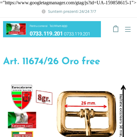
="https://www.googletagmanager.com/gtag/js?id=UA-159858615-1">
Suntem prezenti 24/24 7/7
app
Pentru comenzi Tel./Whatt-
0733.119.201
0733.119.201
Art. 11674/26 Oro free