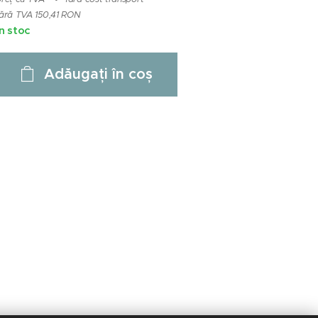
fără TVA 150,41 RON
În stoc
Adăugați în coș