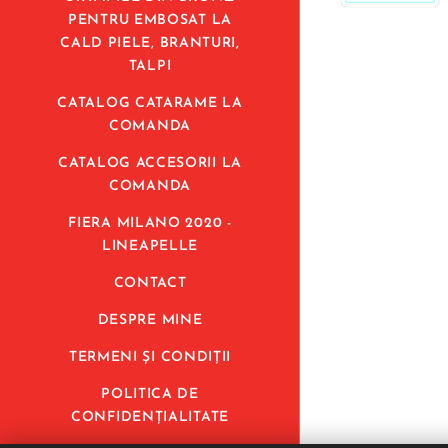
PENTRU EMBOSAT LA
CALD PIELE, BRANTURI,
TALPI
CATALOG CATARAME LA
COMANDA
CATALOG ACCESORII LA
COMANDA
FIERA MILANO 2020 -
LINEAPELLE
CONTACT
DESPRE MINE
TERMENI ȘI CONDIȚII
POLITICA DE
CONFIDENȚIALITATE