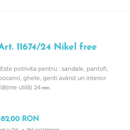
Art. 11674/24 Nikel free
Este potrivita pentru : sandale, pantofi,
bocanci, ghete, genti având un interior
(lățime utilă) 24
.
mm
182,00
RON
preț cu TVA
fără cost transport