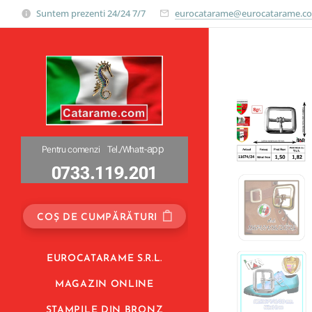
="https://www.googletagmanager.com/gtag/js?id=UA-159858615-1">
Suntem prezenti 24/24 7/7
eurocatarame@eurocatarame.c
app
Pentru comenzi Tel./Whatt-
0733.119.201
0733.119.201
COȘ DE CUMPĂRĂTURI
EUROCATARAME S.R.L.
MAGAZIN ONLINE
STAMPILE DIN BRONZ